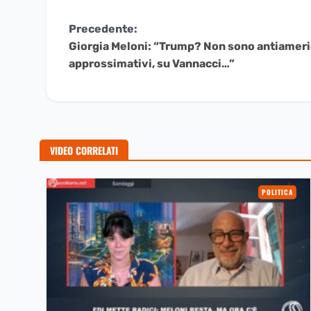
Continua
Precedente:
Giorgia Meloni: “Trump? Non sono antiameric
a
approssimativi, su Vannacci…”
Leggere
VIDEO CORRELATI
POLITICA