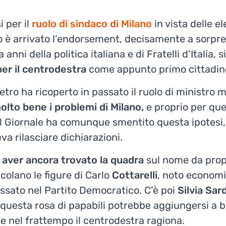
 per il
ruolo di sindaco di Milano
in vista delle e
è arrivato l’endorsement, decisamente a sorpre
anni della politica italiana e di Fratelli d’Italia, 
per il centrodestra
come appunto primo cittadin
tro ha ricoperto in passato il ruolo di ministro m
lto bene i problemi di Milano,
e proprio per que
e Il Giornale ha comunque smentito questa ipotesi,
a rilasciare dichiarazioni.
 aver ancora trovato la quadra
sul nome da prop
olano le figure di Carlo
Cottarelli
, noto economis
assato nel Partito Democratico. C’è poi
Silvia Sa
 A questa rosa di papabili potrebbe aggiungersi a
 nel frattempo il centrodestra ragiona.