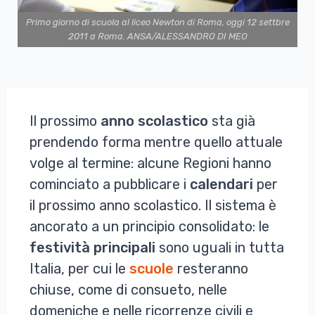
Primo giorno di scuola al liceo Newton di Roma, oggi 12 settbre
2011 a Roma. ANSA/ALESSANDRO DI MEO
Il prossimo
anno
scolastico
sta già
prendendo forma mentre quello attuale
volge al termine: alcune Regioni hanno
cominciato a pubblicare i
calendari
per
il prossimo anno scolastico. Il sistema è
ancorato a un principio consolidato: le
festività
principali
sono uguali in tutta
Italia, per cui le
scuole
resteranno
chiuse, come di consueto, nelle
domeniche e nelle ricorrenze civili e