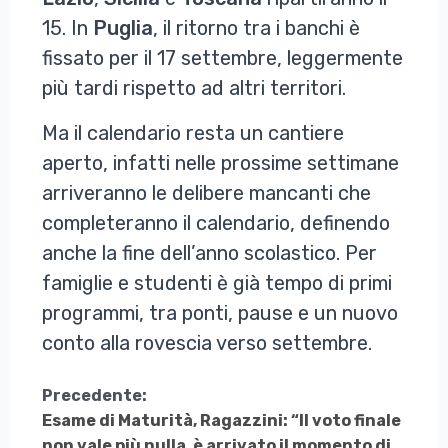
15. In
Puglia
, il ritorno tra i banchi è
fissato per il 17 settembre, leggermente
più tardi rispetto ad altri territori.
Ma il calendario resta un cantiere
aperto, infatti nelle prossime settimane
arriveranno le delibere mancanti che
completeranno il calendario, definendo
anche la fine dell’anno scolastico. Per
famiglie e studenti è già tempo di primi
programmi, tra ponti, pause e un nuovo
conto alla rovescia verso settembre.
Continua
Precedente:
Esame di Maturità, Ragazzini: “Il voto finale
a
non vale più nulla, è arrivato il momento di