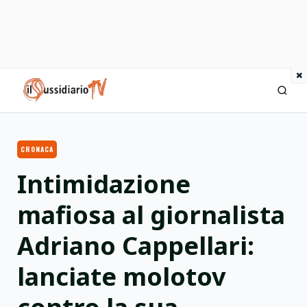
×
IlSussidiario TV
CRONACA
Intimidazione
mafiosa al giornalista
Adriano Cappellari:
lanciate molotov