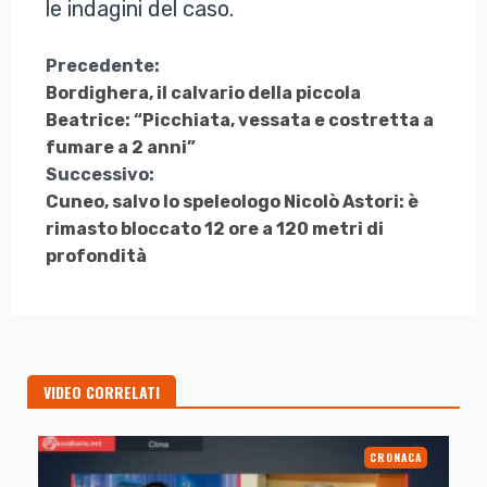
le indagini del caso.
Continua
Precedente:
Bordighera, il calvario della piccola
a
Beatrice: “Picchiata, vessata e costretta a
Leggere
fumare a 2 anni”
Successivo:
Cuneo, salvo lo speleologo Nicolò Astori: è
rimasto bloccato 12 ore a 120 metri di
profondità
VIDEO CORRELATI
CRONACA