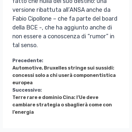
fatto che nulla del suo destino: una
versione ribattuta all’ANSA anche da
Fabio Cipollone – che fa parte del board
della BCE -, che ha aggiunto anche di
non essere a conoscenza di “rumor” in
tal senso.
Continua
Precedente:
Automotive, Bruxelles stringe sui sussidi:
a
concessi solo a chi userà componentistica
Leggere
europea
Successivo:
Terre rare e dominio Cina: l’Ue deve
cambiare strategia o sbaglierà come con
l’energia