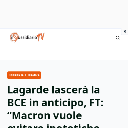
×
IlSussidiario TV
ECONOMIA E FINANZA
Lagarde lascerà la
BCE in anticipo, FT:
“Macron vuole