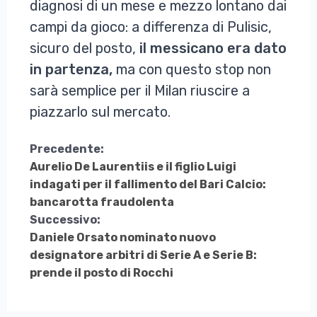
diagnosi di un mese e mezzo lontano dai
campi da gioco: a differenza di Pulisic,
sicuro del posto,
il messicano era dato
in partenza,
ma con questo stop non
sarà semplice per il Milan riuscire a
piazzarlo sul mercato.
Continua
Precedente:
Aurelio De Laurentiis e il figlio Luigi
a
indagati per il fallimento del Bari Calcio:
Leggere
bancarotta fraudolenta
Successivo:
Daniele Orsato nominato nuovo
designatore arbitri di Serie A e Serie B:
prende il posto di Rocchi