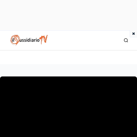
×
IlSussidiario TV