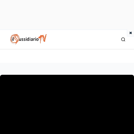
×
IlSussidiario TV