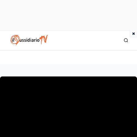
×
IlSussidiario TV