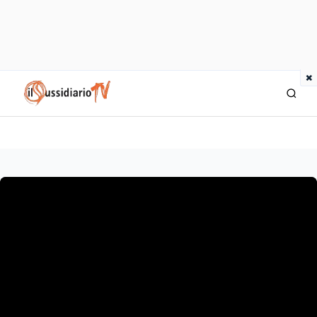
×
IlSussidiario TV