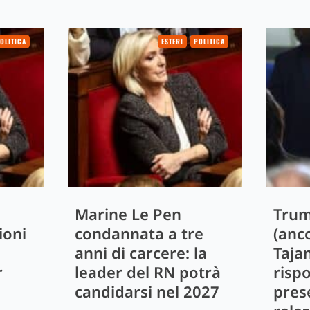
OLITICA
ESTERI
POLITICA
Marine Le Pen
Trum
ioni
condannata a tre
(anc
anni di carcere: la
Taja
r
leader del RN potrà
risp
candidarsi nel 2027
pres