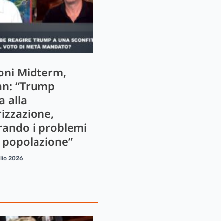
ioni Midterm,
n: “Trump
a alla
rizzazione,
rando i problemi
a popolazione”
lio 2026