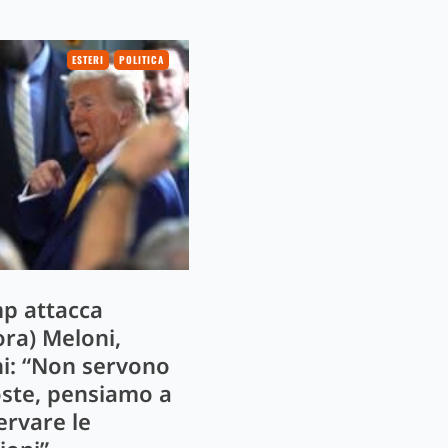
ESTERI
POLITICA
p attacca
ora) Meloni,
ni: “Non servono
oste, pensiamo a
ervare le