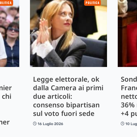
OLITICA
POLITICA
Legge elettorale, ok
Sond
mier
dalla Camera ai primi
Franc
 chi
due articoli:
nett
consenso bipartisan
36% 
sul voto fuori sede
+4 pu
mer
16 Luglio 2026
10 Lug