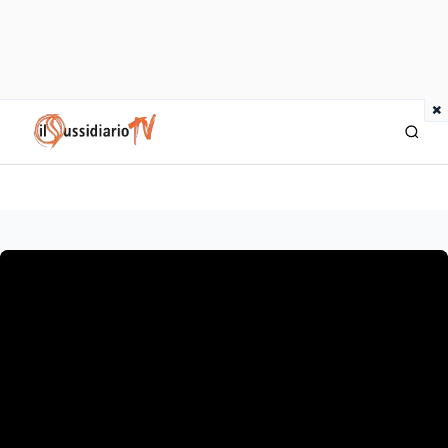
×
IlSussidiario TV