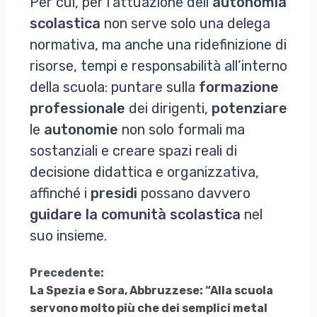
Per cui, per l’attuazione dell’
autonomia
scolastica
non serve solo una delega
normativa, ma anche una ridefinizione di
risorse, tempi e responsabilità all’interno
della scuola: puntare sulla
formazione
professionale
dei dirigenti,
potenziare
le
autonomie
non solo formali ma
sostanziali e creare spazi reali di
decisione didattica e organizzativa,
affinché i
presidi
possano davvero
guidare la comunità scolastica
nel
suo insieme.
Continua
Precedente:
La Spezia e Sora, Abbruzzese: “Alla scuola
a
servono molto più che dei semplici metal