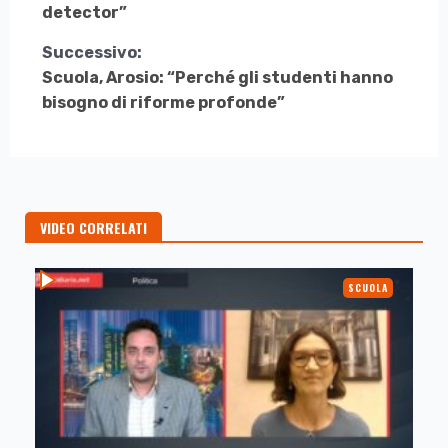
Leggere
detector”
Successivo:
Scuola, Arosio: “Perché gli studenti hanno
bisogno di riforme profonde”
VIDEO CORRELATI
SCUOLA