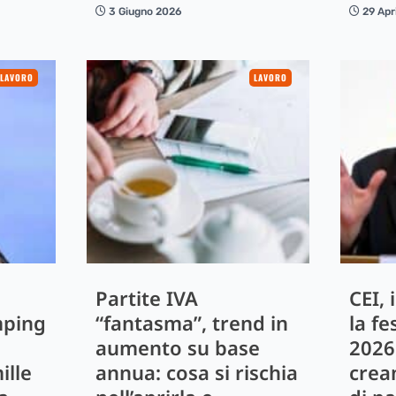
3 Giugno 2026
29 Apr
LAVORO
LAVORO
Partite IVA
CEI,
mping
“fantasma”, trend in
la fe
aumento su base
2026
ille
annua: cosa si rischia
crea