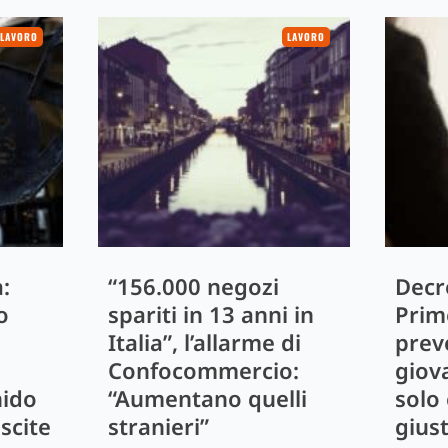
LAVORO
LAVORO
:
“156.000 negozi
Decr
o
spariti in 13 anni in
Prim
Italia”, l’allarme di
prev
Confocommercio:
giov
nido
“Aumentano quelli
solo 
ascite
stranieri”
gius