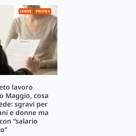
LAVORO
POLITICA
eto lavoro
o Maggio, cosa
ede: sgravi per
ani e donne ma
con “salario
to”