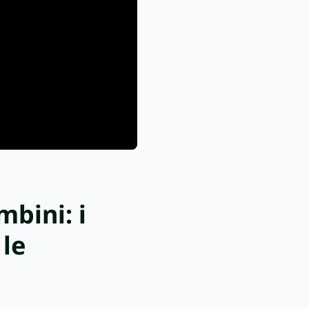
mbini: i
 le