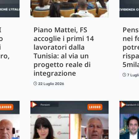
I
Piano Mattei, FS
Pensi
o
accoglie i primi 14
nei f
i
lavoratori dalla
potr
ro,
Tunisia: al via un
risp
progetto reale di
5mil
integrazione
7 Lugl
22 Luglio 2026
LAVORO
LAVORO