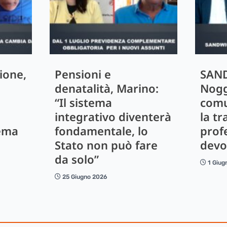
ione,
Pensioni e
SAND
denatalità, Marino:
Nogg
“Il sistema
comu
integrativo diventerà
la tr
lema
fondamentale, lo
profe
Stato non può fare
devo
da solo”
1 Giug
25 Giugno 2026