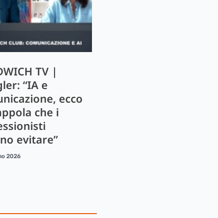
WICH TV |
ler: “IA e
nicazione, ecco
appola che i
ssionisti
no evitare”
no 2026