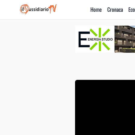
Home
Cronaca
Eco
IlSussidiario TV