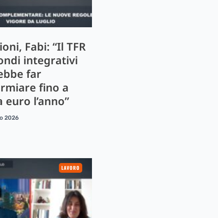
oni, Fabi: “Il TFR
ondi integrativi
ebbe far
armiare fino a
a euro l’anno”
io 2026
LAVORO