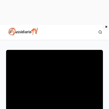
×
IlSussidiario TV