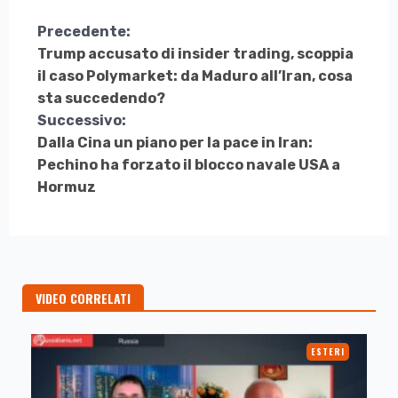
Continua
Precedente:
Trump accusato di insider trading, scoppia
a
il caso Polymarket: da Maduro all’Iran, cosa
Leggere
sta succedendo?
Successivo:
Dalla Cina un piano per la pace in Iran:
Pechino ha forzato il blocco navale USA a
Hormuz
VIDEO CORRELATI
ESTERI