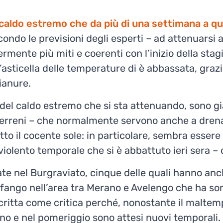
caldo estremo che da più di una settimana a que
condo le previsioni degli esperti – ad attenuarsi
mente più miti e coerenti con l’inizio della stagi
 l’asticella delle temperature di è abbassata, gra
ianure.
del caldo estremo che si sta attenuando, sono già
terreni – che normalmente servono anche a drena
tto il cocente sole: in particolare, sembra essere 
 violento temporale che si è abbattuto ieri sera –
ate nel Burgraviato, cinque delle quali hanno an
ti e fango nell’area tra Merano e Avelengo che ha
descritta come critica perché, nonostante il malte
ano e nel pomeriggio sono attesi nuovi temporali.