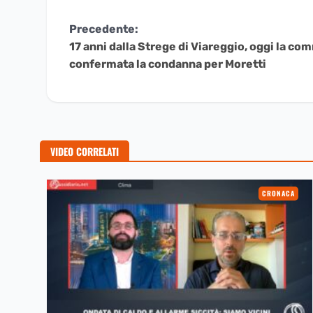
Continua
Precedente:
17 anni dalla Strege di Viareggio, oggi la 
a
confermata la condanna per Moretti
Leggere
VIDEO CORRELATI
CRONACA