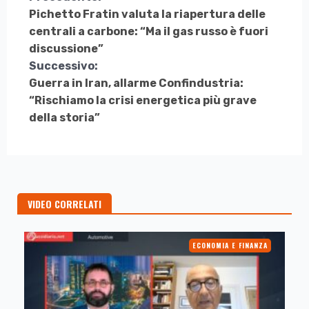
Continua
Pichetto Fratin valuta la riapertura delle
a
centrali a carbone: “Ma il gas russo è fuori
Leggere
discussione”
Successivo:
Guerra in Iran, allarme Confindustria:
“Rischiamo la crisi energetica più grave
della storia”
VIDEO CORRELATI
ECONOMIA E FINANZA