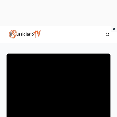
×
IlSussidiario TV