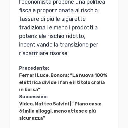
l’economista propone una politica
fiscale proporzionata al rischio:
tassare di più le sigarette
tradizionali e meno i prodotti a
potenziale rischio ridotto,
incentivando la transizione per
risparmiare risorse.
Continua
Precedente:
Ferrari Luce, Bonora: “La nuova 100%
a
elettrica divide i fan e il titolo crolla
Leggere
in borsa”
Successivo:
Video, Matteo Salvini | “Piano casa:
61mila alloggi, meno attese e più
sicurezza”