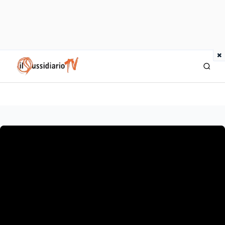
×
IlSussidiario TV