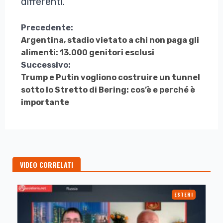
differenti.
Continua
Precedente:
Argentina, stadio vietato a chi non paga gli
a
alimenti: 13.000 genitori esclusi
Leggere
Successivo:
Trump e Putin vogliono costruire un tunnel
sotto lo Stretto di Bering: cos’è e perché è
importante
VIDEO CORRELATI
ESTERI