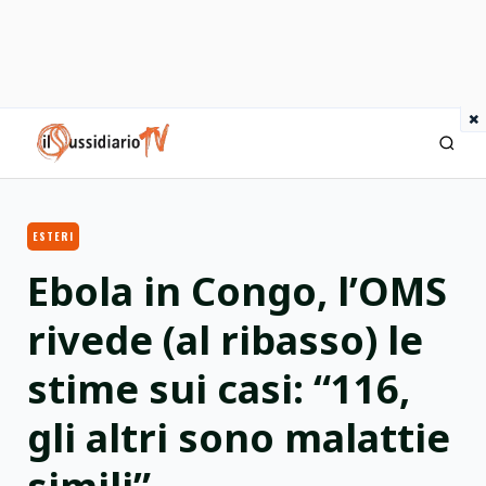
×
IlSussidiario TV
ESTERI
Ebola in Congo, l’OMS
rivede (al ribasso) le
stime sui casi: “116,
gli altri sono malattie