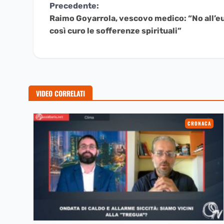
Continua
Precedente:
Raimo Goyarrola, vescovo medico: “No all’euta
a
così curo le sofferenze spirituali”
Leggere
VIDEO CORRELATI
CRONACA