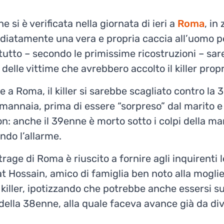
 si è verificata nella giornata di ieri a
Roma
, in
iatamente una vera e propria caccia all’uomo per
 tutto – secondo le primissime ricostruzioni – sar
 delle vittime che avrebbero accolto il killer prop
 a Roma, il killer si sarebbe scagliato contro la 3
mannaia, prima di essere “sorpreso” dal marito e
nion: anche il 39enne è morto sotto i colpi della m
ndo l’allarme.
rage di Roma è riuscito a fornire agli inquirenti l
t Hossain, amico di famiglia ben noto alla moglie:
killer, ipotizzando che potrebbe anche essersi s
 della 38enne, alla quale faceva avance già da di