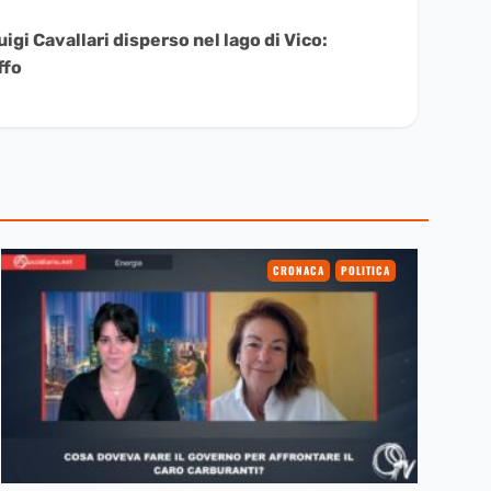
uigi Cavallari disperso nel lago di Vico:
ffo
CRONACA
POLITICA