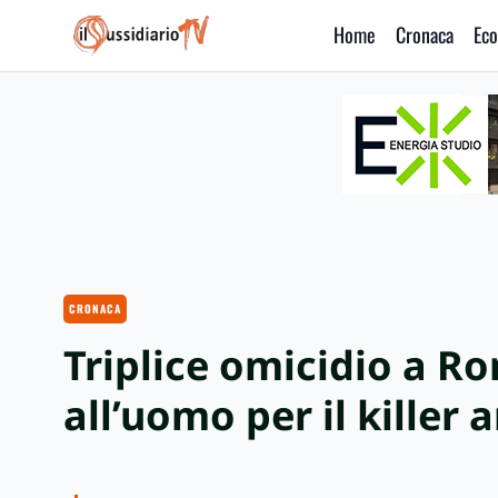
Home
Cronaca
Eco
IlSussidiario TV
CRONACA
Triplice omicidio a Ro
all’uomo per il killer 