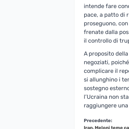
intende fare conc
pace, a patto di 
proseguono, con l
frenate dalla po
il controllo di t
A proposito della
negoziati, poiché
complicare il rep
si allunghino i t
sostegno estern
l’Ucraina non st
raggiungere una 
Continua
Precedente:
Iran, Meloni teme c