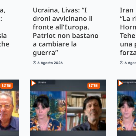
a,
Ucraina, Livas: “I
Iran
:
droni avvicinano il
“La r
fronte all’Europa.
Horm
sia
Patriot non bastano
Tehe
che
a cambiare la
una 
guerra”
forz
6 Agosto 2026
6 Ago
ESTERI
ESTERI