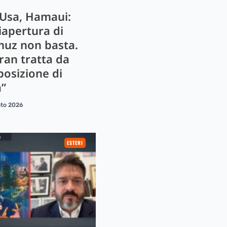
 Usa, Hamaui:
iapertura di
uz non basta.
ran tratta da
posizione di
a”
sto 2026
ESTERI