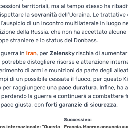
essioni territoriali, ma al tempo stesso ha ribadit
rispettare la
sovranità
dell’Ucraina. Le trattative
’auspicio di un incontro multilaterale in luogo 
sizione della Russia, che non ha accettato alcun
ruppe straniere e lo status del Donbass.
 guerra in
Iran
, per
Zelensky
rischia di aumentare 
 potrebbe distogliere risorse e attenzione interna
erimento di armi e munizioni da parte degli alleati.
empi di un possibile cessate il fuoco, per questo Ki
o per raggiungere una
pace
duratura
. Infine, ha
a perdendo la guerra e continuerà a combattere f
pace giusta, con
forti garanzie di sicurezza
.
Successivo:
aos internazionale: “Questa
Francia, Macron annuncia au