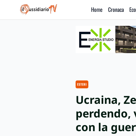
Home
Cronaca
Eco
IlSussidiario TV
ESTERI
Ucraina, Z
perdendo, 
con la guer