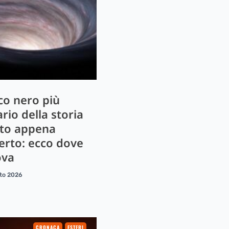
uco nero più
ario della storia
ato appena
erto: ecco dove
ova
to 2026
CRONACA
ESTERI