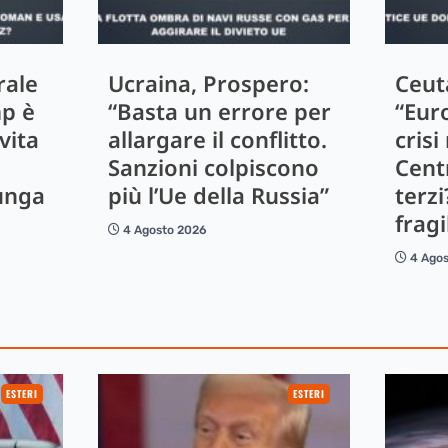
rale
Ucraina, Prospero:
Ceut
mp è
“Basta un errore per
“Eur
vita
allargare il conflitto.
crisi
Sanzioni colpiscono
Centr
unga
più l’Ue della Russia”
terzi
fragi
4 Agosto 2026
4 Ago
ESTERI
ESTERI