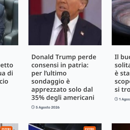
,
Donald Trump perde
Il b
retto
consensi in patria:
solit
ua di
per l’ultimo
è st
cio
sondaggio è
scop
apprezzato solo dal
si tr
35% degli americani
1 Agos
5 Agosto 2026
ESTERI
ESTERI