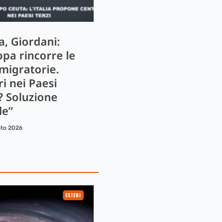
a, Giordani:
opa rincorre le
 migratorie.
i nei Paesi
? Soluzione
le”
sto 2026
ESTERI