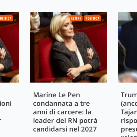
OLITICA
ESTERI
POLITICA
Marine Le Pen
Trum
ioni
condannata a tre
(anc
anni di carcere: la
Taja
r
leader del RN potrà
risp
candidarsi nel 2027
pres