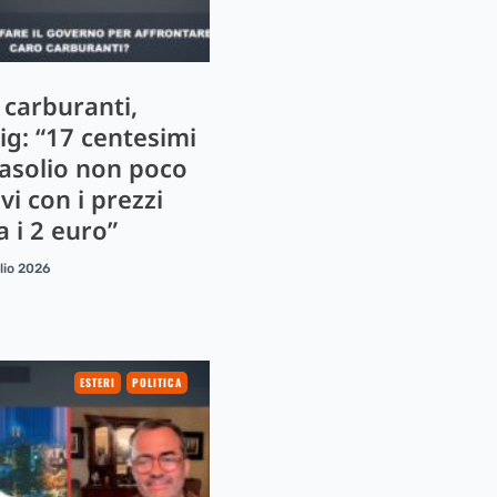
 carburanti,
ig: “17 centesimi
gasolio non poco
ivi con i prezzi
 i 2 euro”
lio 2026
ESTERI
POLITICA