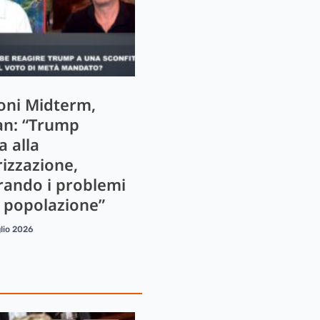
ioni Midterm,
n: “Trump
a alla
rizzazione,
rando i problemi
a popolazione”
lio 2026