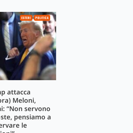
ESTERI
POLITICA
p attacca
ora) Meloni,
ni: “Non servono
oste, pensiamo a
ervare le