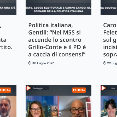
,
Politica italiana,
Caro
i
Gentili: “Nel M5S si
Felet
nta
accende lo scontro
sul 
tito.
Grillo-Conte e il PD è
incis
a caccia di consensi”
sopra
30 Luglio 2026
29 Lug
OLITICA
POLITICA