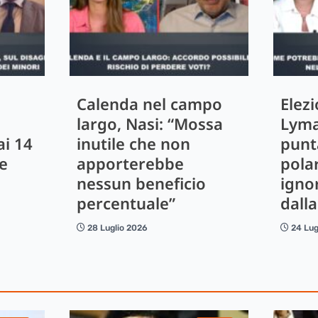
Calenda nel campo
Elez
largo, Nasi: “Mossa
Lyma
ai 14
inutile che non
punt
e
apporterebbe
pola
nessun beneficio
igno
percentuale”
dall
28 Luglio 2026
24 Lug