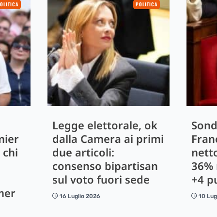
OLITICA
POLITICA
Legge elettorale, ok
Sond
mier
dalla Camera ai primi
Franc
 chi
due articoli:
nett
consenso bipartisan
36% 
sul voto fuori sede
+4 pu
mer
16 Luglio 2026
10 Lug