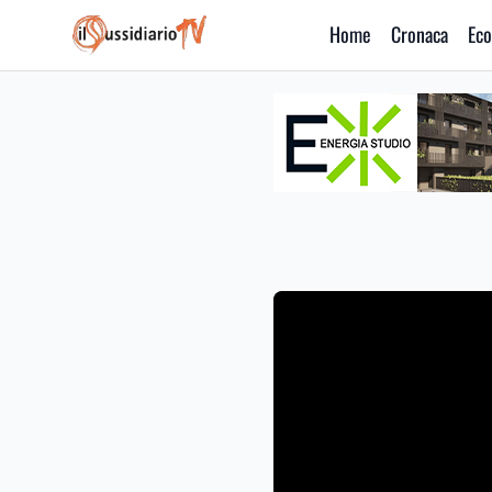
Home
Cronaca
Eco
IlSussidiario TV